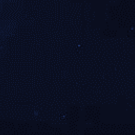
色11投8中三
麦坎茨分析科比怀特角色
美职联俱
定位与三
分布分析