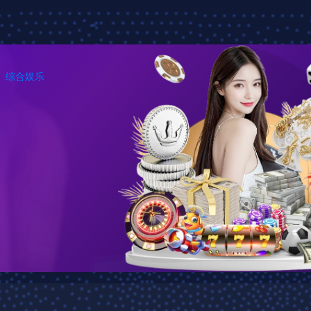
体育
下载App
公司简介
官网 · 权威
为用户提供包括NBA、英超、
广受用户信赖。