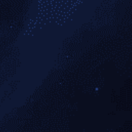
综上所述，通过引援加强攻击线，不仅有助于改
种思路，如果落实到实际操作中，将极大提升热
总结：
总之，在本赛季英超联赛激烈争夺背景下，热刺
维尼奥，是希望迅速改善其攻击线瓶颈的一项重
及适应性，将为球队带来新的活力，并提高整体
未来的发展不仅依赖于眼前引援，更需建立系统
继续保持战略眼光，为打造更加强大的团队奠定
路，让众多支持者看到希望所在。