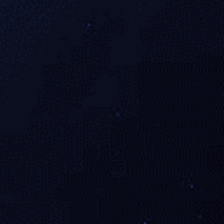
善当下困境，更是为了长远发展铺路。而这
刺未来在英超乃至欧洲赛场上的竞争地位。
队通过冬季转会市场瞄准曼城前锋鲍勃和萨
要举措。这两名球员凭借各自优秀个人能力
竞技水平，以便更好地迎接后续挑战。
性的培养机制，因此希望俱乐部管理层能够
基础。只有如此，才能真正实现重返巅峰之