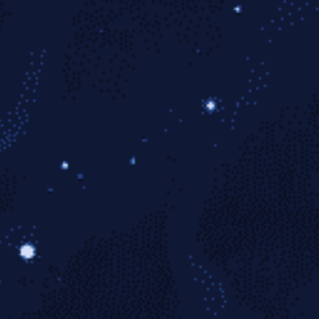
速度和敏锐的门前嗅觉，是一名典型的现代化尖
能在瞬息万变的比赛中快速做出反应，有效把握
而萨维尼奥则是一名全能型攻击手，他不仅可以
在传球精确度及视野上有着不俗表现，可以为队
踢法使他能够适应不同战术体系，为热刺提供更
综合来看，两位球员均具备很强个人能力，不仅
队合作，这正是热刺目前所需要的新鲜力量，以
3、适应性与战术融合
对于任何新加入球队的球员而言，适应新的战术
都是相对容易融入热刺战术风格的人选。由于他
以迅速理解并执行教练布置的战术要求。