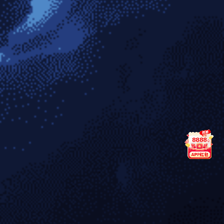
线并直接威胁对方球门的重要角色，而这一
可以利用自己的速度去撕扯对方防线，为其
多变。他能够根据场上局势变化进行位置调
进攻效率。这种适应性无疑将帮助热刺实现
策略的灵活性。
来说都是一次积极且深远的发展。首先，从
各项赛事荣誉的竞争力。在关键时刻，他们
因为伤病带来的负面影响。
还有助于俱乐部建设未来核心阵容。如果这
养出更多具有竞争优势的人才，从而形成良