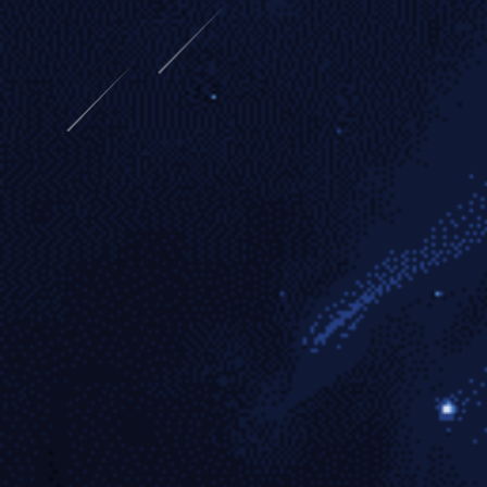
热刺冬季转会瞄准曼城前锋
鲍勃与萨维尼奥加强攻击线