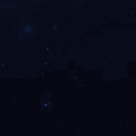
2026-07-18
2026-07
联系我们
杭州市西湖区文三路77号
support@pilarpasanau.com