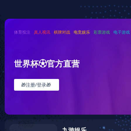
立即注册
半岛网页版登录入口
体育数据平台
半岛网页版登录入口 OFFICIAL WEBSITE
自2022年创立以来，
半岛网页版登录入口
致力于
欧洲杯、LPL在内的热门赛事直播与数据服务，
立即下载半岛网页版登录入口APP