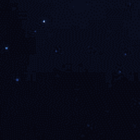
2026-07-20
2026-06-17
推荐网站
App下载
关于我们
隐私政策
合作条款
网站地图