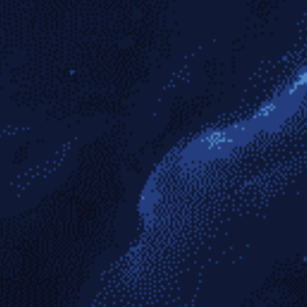
具体来说，若鲍勃加盟后，他可以承担起突破防
点正符合热刺当前急需加强的一环。同时，他还
他队友创造空间。
与此同时，萨维尼奥作为全能进攻手，更加灵活
整，与其他攻击手形成流畅配合，从而提升整体
战术上的多样化，提高面对不同对手时所需采取
4、转会影响及未来发展
如果最终成功引入鲍勃与萨维尼奥，对整个球队
短期来看，他们将立即增强团队实力，提高争夺
能够替代受伤或状态不佳的主力选手，有效减少
其次，从长期角度看，引入这样有潜力的新星，
两位年轻球员在球队中成长起来，将为俱乐部培
性的可持续发展机制。