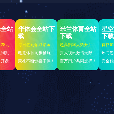
1、热刺的现状与需求
随着赛季的深入，热刺面临着不小的挑战。本赛
时却显得攻势乏力。尤其是在关键比赛中，进攻
常常难以收获理想结果。
此外，伤病问题也成为制约球队发挥的重要因素
不得不频繁调整阵容，这进一步削弱了球队整体
补充新鲜血液显得尤为迫切。
在这样的背景下，引进具有出色技术和丰富比赛
举措。这也是为什么鲍勃与萨维尼奥成为热刺重
和多样化战术选择。
2、鲍勃与萨维尼奥个人能
首先来看鲍勃，他是一名极具潜力和天赋的年轻